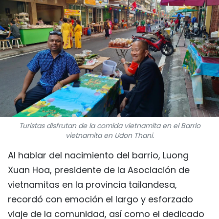
DEPORTES
VIAJES
PUENTE DE AMISTAD
HISTORIAS MULTIMEDIA
FOTOGRAFÍA
Turistas disfrutan de la comida vietnamita en el Barrio
vietnamita en Udon Thani.
¿QUIÉNES SOMOS?
Al hablar del nacimiento del barrio, Luong
TIẾNG VIỆT
Xuan Hoa, presidente de la Asociación de
vietnamitas en la provincia tailandesa,
ENGLISH
recordó con emoción el largo y esforzado
中文
viaje de la comunidad, así como el dedicado