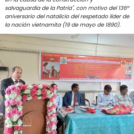
DEPORTES
salvaguardia de la Patria", con motivo del 136º
aniversario del natalicio del respetado líder de
VIAJES
la nación vietnamita (19 de mayo de 1890).
PUENTE DE AMISTAD
HISTORIAS MULTIMEDIA
FOTOGRAFÍA
¿QUIÉNES SOMOS?
TIẾNG VIỆT
ENGLISH
中文