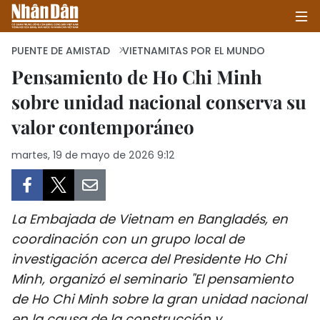
PUENTE DE AMISTAD
VIETNAMITAS POR EL MUNDO
Pensamiento de Ho Chi Minh
sobre unidad nacional conserva su
INICIO
valor contemporáneo
POLÍTICA
martes, 19 de mayo de 2026 9:12
ECONOMÍA
SOCIEDAD
La Embajada de Vietnam en Bangladés, en
SALUD - MEDIO AMBIENTE
coordinación con un grupo local de
investigación acerca del Presidente Ho Chi
CULTURA - ENTRETENIMIENTO
Minh, organizó el seminario "El pensamiento
de Ho Chi Minh sobre la gran unidad nacional
INTERNACIONAL
en la causa de la construcción y