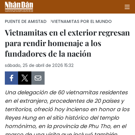
PUENTE DE AMISTAD
VIETNAMITAS POR EL MUNDO
Vietnamitas en el exterior regresan
para rendir homenaje a los
INICIO
fundadores de la nación
POLÍTICA
sábado, 25 de abril de 2026 15:32
ECONOMÍA
SOCIEDAD
Una delegación de 60 vietnamitas residentes
SALUD - MEDIO AMBIENTE
en el extranjero, procedentes de 20 países y
territorios, ofreció hoy incienso en honor a los
CULTURA - ENTRETENIMIENTO
Reyes Hung en el sitio histórico del templo
homónimo, en la provincia de Phu Tho, en el
INTERNACIONAL
marco de una visita que incluyó también