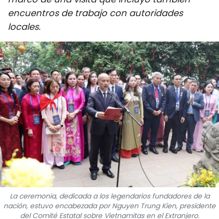
DEPORTES
encuentros de trabajo con autoridades
locales.
VIAJES
PUENTE DE AMISTAD
HISTORIAS MULTIMEDIA
FOTOGRAFÍA
¿QUIÉNES SOMOS?
TIẾNG VIỆT
ENGLISH
La ceremonia, dedicada a los legendarios fundadores de la
nación, estuvo encabezada por Nguyen Trung Kien, presidente
中文
del Comité Estatal sobre Vietnamitas en el Extranjero.