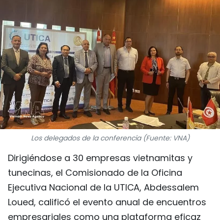
DEPORTES
VIAJES
PUENTE DE AMISTAD
HISTORIAS MULTIMEDIA
FOTOGRAFÍA
¿QUIÉNES SOMOS?
Los delegados de la conferencia (Fuente: VNA)
Dirigiéndose a 30 empresas vietnamitas y
TIẾNG VIỆT
tunecinas, el Comisionado de la Oficina
ENGLISH
Ejecutiva Nacional de la UTICA, Abdessalem
Loued, calificó el evento anual de encuentros
中文
empresariales como una plataforma eficaz