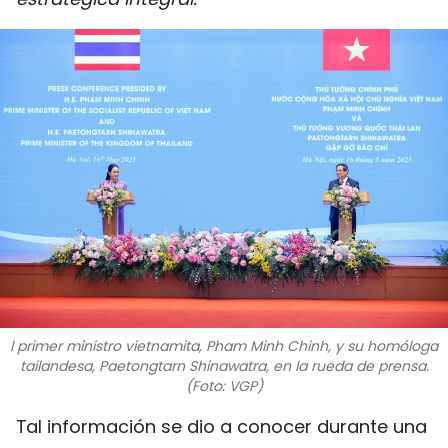
DEPORTES
VIAJES
PUENTE DE AMISTAD
HISTORIAS MULTIMEDIA
FOTOGRAFÍA
¿QUIÉNES SOMOS?
TIẾNG VIỆT
l primer ministro vietnamita, Pham Minh Chinh, y su homóloga
tailandesa, Paetongtarn Shinawatra, en la rueda de prensa.
ENGLISH
(Foto: VGP)
Tal información se dio a conocer durante una
中文