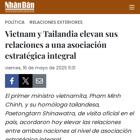
POLÍTICA
RELACIONES EXTERIORES
Vietnam y Tailandia elevan sus
relaciones a una asociación
INICIO
estratégica integral
POLÍTICA
viernes, 16 de mayo de 2025 11:31
ECONOMÍA
SOCIEDAD
El primer ministro vietnamita, Pham Minh
SALUD - MEDIO AMBIENTE
Chinh, y su homóloga tailandesa,
Paetongtarn Shinawatra, de visita oficial en el
CULTURA - ENTRETENIMIENTO
país, acordaron hoy elevar las relaciones
entre ambas naciones al nivel de asociación
INTERNACIONAL
estratégica integral.