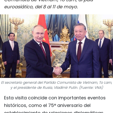
DEPORTES
euroasiático, del 8 al 11 de mayo.
VIAJES
PUENTE DE AMISTAD
HISTORIAS MULTIMEDIA
FOTOGRAFÍA
¿QUIÉNES SOMOS?
El secretario general del Partido Comunista de Vietnam, To Lam,
TIẾNG VIỆT
y el presidente de Rusia, Vladimir Putin. (Fuente: VNA)
ENGLISH
Esta visita coincide con importantes eventos
históricos, como el 75° aniversario del
中文
establecimiento de relaciones diplomáticas