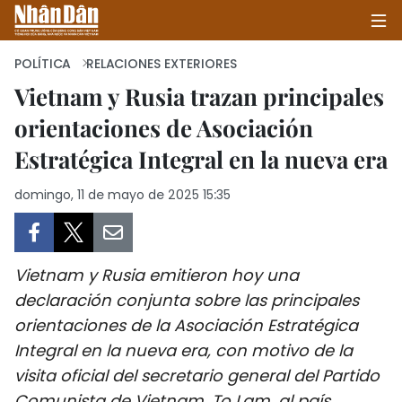
POLÍTICA
RELACIONES EXTERIORES
Vietnam y Rusia trazan principales
orientaciones de Asociación
INICIO
Estratégica Integral en la nueva era
POLÍTICA
domingo, 11 de mayo de 2025 15:35
ECONOMÍA
SOCIEDAD
Vietnam y Rusia emitieron hoy una
SALUD - MEDIO AMBIENTE
declaración conjunta sobre las principales
orientaciones de la Asociación Estratégica
CULTURA - ENTRETENIMIENTO
Integral en la nueva era, con motivo de la
visita oficial del secretario general del Partido
INTERNACIONAL
Comunista de Vietnam, To Lam, al país