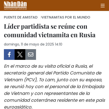
PUENTE DE AMISTAD
VIETNAMITAS POR EL MUNDO
Líder partidista se reúne con
comunidad vietnamita en Rusia
INICIO
domingo, 11 de mayo de 2025 14:10
POLÍTICA
ECONOMÍA
En el marco de su visita oficial a Rusia, el
SOCIEDAD
secretario general del Partido Comunista de
Vietnam (PCV), To Lam, junto con su esposa,
SALUD - MEDIO AMBIENTE
se reunió hoy con el personal de la Embajada
CULTURA - ENTRETENIMIENTO
de Vietnam y con representantes de la
comunidad coterránea residente en este país
INTERNACIONAL
euroasiático.