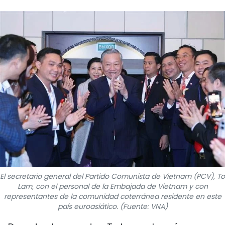
DEPORTES
VIAJES
PUENTE DE AMISTAD
HISTORIAS MULTIMEDIA
FOTOGRAFÍA
¿QUIÉNES SOMOS?
TIẾNG VIỆT
El secretario general del Partido Comunista de Vietnam (PCV), To
Lam, con el personal de la Embajada de Vietnam y con
ENGLISH
representantes de la comunidad coterránea residente en este
país euroasiático. (Fuente: VNA)
中文