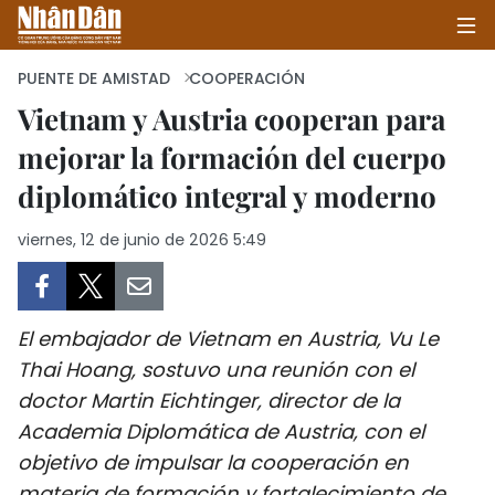
PUENTE DE AMISTAD
COOPERACIÓN
Vietnam y Austria cooperan para
mejorar la formación del cuerpo
INICIO
diplomático integral y moderno
POLÍTICA
viernes, 12 de junio de 2026 5:49
ECONOMÍA
SOCIEDAD
El embajador de Vietnam en Austria, Vu Le
SALUD - MEDIO AMBIENTE
Thai Hoang, sostuvo una reunión con el
doctor Martin Eichtinger, director de la
CULTURA - ENTRETENIMIENTO
Academia Diplomática de Austria, con el
objetivo de impulsar la cooperación en
INTERNACIONAL
materia de formación y fortalecimiento de