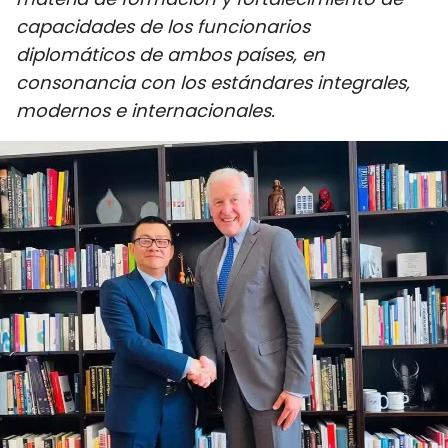
DEPORTES
capacidades de los funcionarios
diplomáticos de ambos países, en
VIAJES
consonancia con los estándares integrales,
modernos e internacionales.
PUENTE DE AMISTAD
HISTORIAS MULTIMEDIA
FOTOGRAFÍA
¿QUIÉNES SOMOS?
TIẾNG VIỆT
ENGLISH
中文