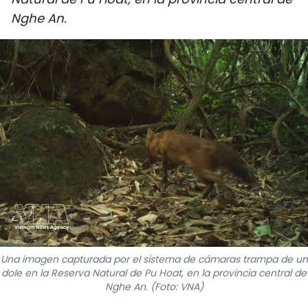
DEPORTES
Nghe An.
VIAJES
PUENTE DE AMISTAD
HISTORIAS MULTIMEDIA
FOTOGRAFÍA
¿QUIÉNES SOMOS?
TIẾNG VIỆT
ENGLISH
Una imagen capturada por el sistema de cámaras trampa de un
dole en la Reserva Natural de Pu Hoat, en la provincia central de
Nghe An. (Foto: VNA)
中文