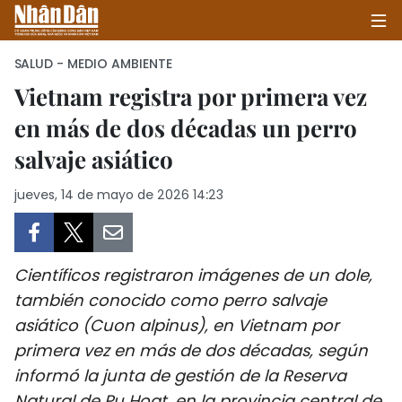
SALUD - MEDIO AMBIENTE
Vietnam registra por primera vez
en más de dos décadas un perro
INICIO
salvaje asiático
POLÍTICA
jueves, 14 de mayo de 2026 14:23
ECONOMÍA
SOCIEDAD
Científicos registraron imágenes de un dole,
SALUD - MEDIO AMBIENTE
también conocido como perro salvaje
asiático (Cuon alpinus), en Vietnam por
CULTURA - ENTRETENIMIENTO
primera vez en más de dos décadas, según
informó la junta de gestión de la Reserva
INTERNACIONAL
Natural de Pu Hoat, en la provincia central de