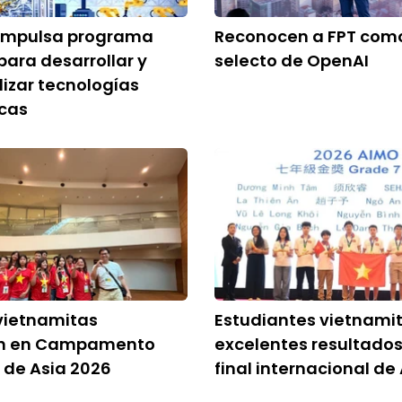
impulsa programa
Reconocen a FPT como
para desarrollar y
selecto de OpenAI
izar tecnologías
icas
vietnamitas
Estudiantes vietnami
an en Campamento
excelentes resultados
o de Asia 2026
final internacional de