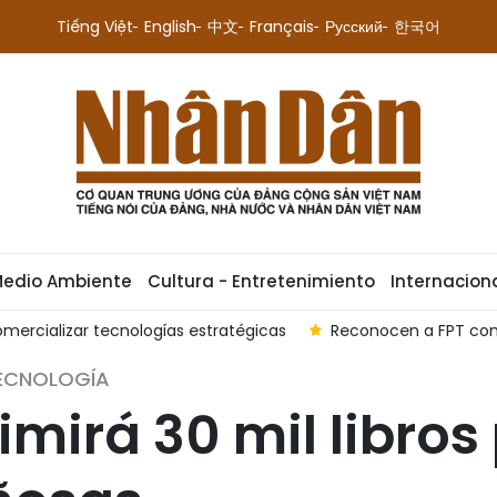
Tiếng Việt
English
中文
Français
Русский
한국어
Medio Ambiente
Cultura - Entretenimiento
Internacion
mercializar tecnologías estratégicas
Reconocen a FPT com
TECNOLOGÍA
mirá 30 mil libros