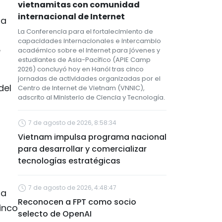
vietnamitas con comunidad
internacional de Internet
ra
La Conferencia para el fortalecimiento de
capacidades internacionales e intercambio
e
académico sobre el internet para jóvenes y
estudiantes de Asia-Pacífico (APIE Camp
2026) concluyó hoy en Hanói tras cinco
jornadas de actividades organizadas por el
del
Centro de Internet de Vietnam (VNNIC),
adscrito al Ministerio de Ciencia y Tecnología.
7 de agosto de 2026, 8:58:34
Vietnam impulsa programa nacional
para desarrollar y comercializar
tecnologías estratégicas
7 de agosto de 2026, 4:48:47
ra
Reconocen a FPT como socio
cinco
selecto de OpenAI