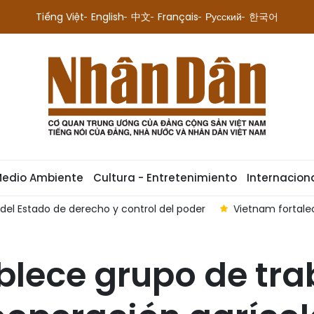
Tiếng Việt
English
中文
Français
Русский
한국어
Medio Ambiente
Cultura - Entretenimiento
Internacion
el Estado de derecho y control del poder
Vietnam fortale
blece grupo de tra