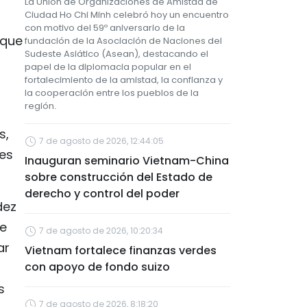
La Unión de Organizaciones de Amistad de
Ciudad Ho Chi Minh celebró hoy un encuentro
con motivo del 59º aniversario de la
 que
fundación de la Asociación de Naciones del
Sudeste Asiático (Asean), destacando el
papel de la diplomacia popular en el
fortalecimiento de la amistad, la confianza y
la cooperación entre los pueblos de la
región.
s,
7 de agosto de 2026, 12:44:05
nes
Inauguran seminario Vietnam-China
sobre construcción del Estado de
derecho y control del poder
dez
ee
7 de agosto de 2026, 10:20:34
ar
Vietnam fortalece finanzas verdes
con apoyo de fondo suizo
s
7 de agosto de 2026, 8:18:20