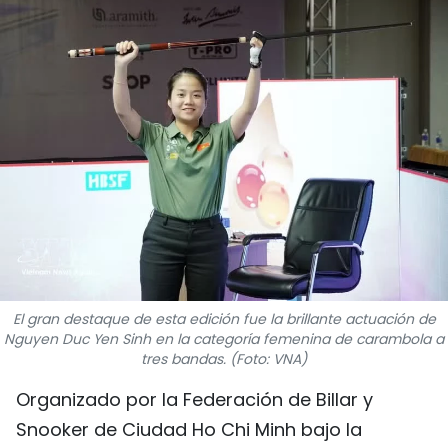
DEPORTES
VIAJES
PUENTE DE AMISTAD
HISTORIAS MULTIMEDIA
FOTOGRAFÍA
¿QUIÉNES SOMOS?
El gran destaque de esta edición fue la brillante actuación de
TIẾNG VIỆT
Nguyen Duc Yen Sinh en la categoría femenina de carambola a
tres bandas. (Foto: VNA)
ENGLISH
Organizado por la Federación de Billar y
中文
Snooker de Ciudad Ho Chi Minh bajo la