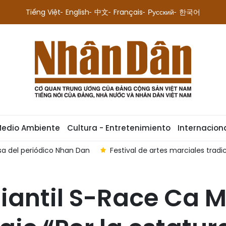
Tiếng Việt
English
中文
Français
Русский
한국어
Medio Ambiente
Cultura - Entretenimiento
Internacion
a del periódico Nhan Dan
Festival de artes marciales trad
iantil S-Race Ca 