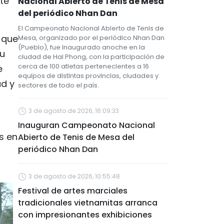
te
Nacional Abierto de Tenis de Mesa
del periódico Nhan Dan
El Campeonato Nacional Abierto de Tenis de
 que
Mesa, organizado por el periódico Nhan Dan
(Pueblo), fue inaugurado anoche en la
su
ciudad de Hai Phong, con la participación de
cerca de 100 atletas pertenecientes a 16
e
equipos de distintas provincias, ciudades y
ad y
sectores de todo el país.
3 de agosto de 2026, 16:09:33
Inauguran Campeonato Nacional
s en
Abierto de Tenis de Mesa del
periódico Nhan Dan
3 de agosto de 2026, 10:55:48
Festival de artes marciales
tradicionales vietnamitas arranca
con impresionantes exhibiciones