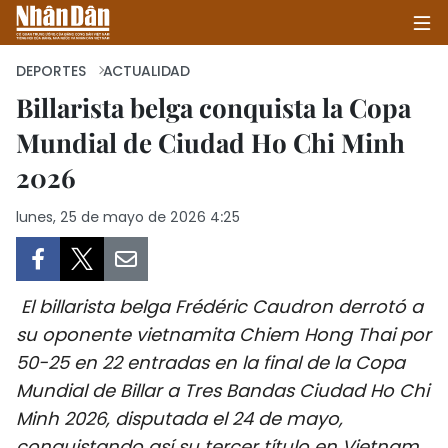
DEPORTES
ACTUALIDAD
Billarista belga conquista la Copa
Mundial de Ciudad Ho Chi Minh
INICIO
2026
POLÍTICA
lunes, 25 de mayo de 2026 4:25
ECONOMÍA
SOCIEDAD
El billarista belga Frédéric Caudron derrotó a
SALUD - MEDIO AMBIENTE
su oponente vietnamita Chiem Hong Thai por
50-25 en 22 entradas en la final de la Copa
CULTURA - ENTRETENIMIENTO
Mundial de Billar a Tres Bandas Ciudad Ho Chi
Minh 2026, disputada el 24 de mayo,
INTERNACIONAL
conquistando así su tercer título en Vietnam.