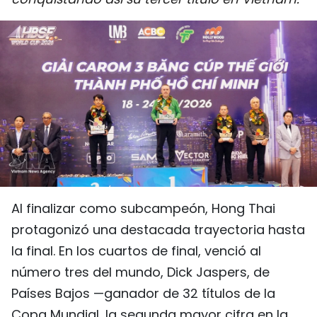
DEPORTES
VIAJES
PUENTE DE AMISTAD
HISTORIAS MULTIMEDIA
FOTOGRAFÍA
¿QUIÉNES SOMOS?
Al finalizar como subcampeón, Hong Thai
protagonizó una destacada trayectoria hasta
TIẾNG VIỆT
la final. En los cuartos de final, venció al
ENGLISH
número tres del mundo, Dick Jaspers, de
Países Bajos —ganador de 32 títulos de la
中文
Copa Mundial, la segunda mayor cifra en la