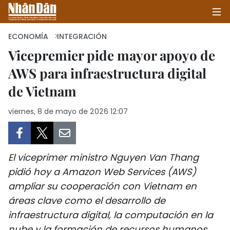
ECONOMÍA
INTEGRACIÓN
Vicepremier pide mayor apoyo de
AWS para infraestructura digital
INICIO
de Vietnam
POLÍTICA
viernes, 8 de mayo de 2026 12:07
ECONOMÍA
SOCIEDAD
El viceprimer ministro Nguyen Van Thang
SALUD - MEDIO AMBIENTE
pidió hoy a Amazon Web Services (AWS)
ampliar su cooperación con Vietnam en
CULTURA - ENTRETENIMIENTO
áreas clave como el desarrollo de
infraestructura digital, la computación en la
INTERNACIONAL
nube y la formación de recursos humanos