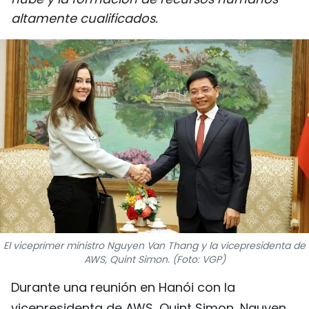
DEPORTES
altamente cualificados.
VIAJES
PUENTE DE AMISTAD
HISTORIAS MULTIMEDIA
FOTOGRAFÍA
¿QUIÉNES SOMOS?
TIẾNG VIỆT
El viceprimer ministro Nguyen Van Thang y la vicepresidenta de
ENGLISH
AWS, Quint Simon. (Foto: VGP)
Durante una reunión en Hanói con la
中文
vicepresidenta de AWS, Quint Simon, Nguyen