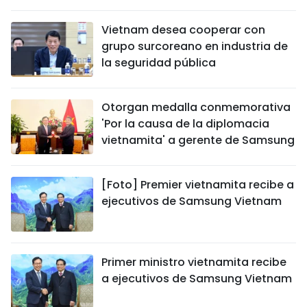
DEPORTES
Vietnam desea cooperar con
grupo surcoreano en industria de
VIAJES
la seguridad pública
PUENTE DE AMISTAD
Otorgan medalla conmemorativa
HISTORIAS MULTIMEDIA
'Por la causa de la diplomacia
vietnamita' a gerente de Samsung
FOTOGRAFÍA
[Foto] Premier vietnamita recibe a
¿QUIÉNES SOMOS?
ejecutivos de Samsung Vietnam
TIẾNG VIỆT
ENGLISH
Primer ministro vietnamita recibe
a ejecutivos de Samsung Vietnam
中文