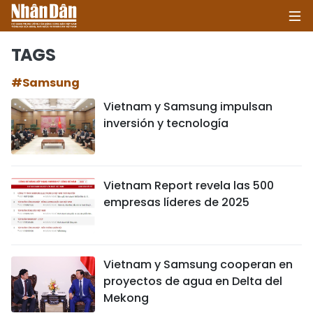
TAGS
#Samsung
INICIO
Vietnam y Samsung impulsan
inversión y tecnología
POLÍTICA
ECONOMÍA
Vietnam Report revela las 500
SOCIEDAD
empresas líderes de 2025
SALUD - MEDIO AMBIENTE
CULTURA - ENTRETENIMIENTO
Vietnam y Samsung cooperan en
proyectos de agua en Delta del
INTERNACIONAL
Mekong