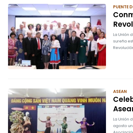
PUENTE D
Conm
Revol
La Unión 
sureña es
Revolució
ASEAN
Celeb
Asea
La Unión 
agosto una
Asociació