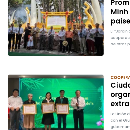
Promu
Minh 
país
El “Jardín
cooperaci
de otros p
COOPER
Ciuda
orga
extra
La Unión 
con el Gr
gubername