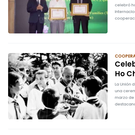
celebró h
internacio
cooperaci
COOPER
Celeb
Ho C
La Unión 
una cerem
marzo de 1
destacando