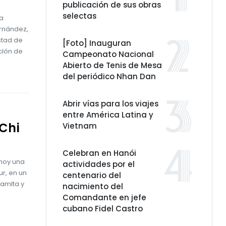
publicación de sus obras
selectas
ea
ernández,
stad de
[Foto] Inauguran
ción de
Campeonato Nacional
Abierto de Tenis de Mesa
del periódico Nhan Dan
Abrir vías para los viajes
entre América Latina y
Chi
Vietnam
Celebran en Hanói
 hoy una
actividades por el
r, en un
centenario del
namita y
nacimiento del
Comandante en jefe
cubano Fidel Castro