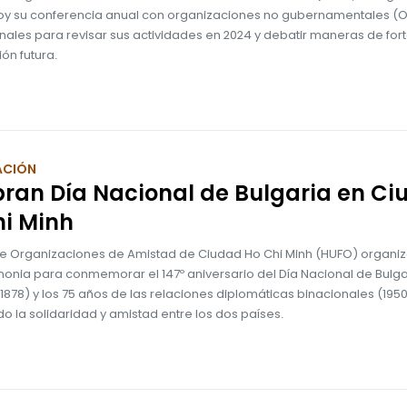
oy su conferencia anual con organizaciones no gubernamentales (
nales para revisar sus actividades en 2024 y debatir maneras de fort
ón futura.
ACIÓN
ran Día Nacional de Bulgaria en C
hi Minh
de Organizaciones de Amistad de Ciudad Ho Chi Minh (HUFO) organi
onia para conmemorar el 147º aniversario del Día Nacional de Bulga
878) y los 75 años de las relaciones diplomáticas binacionales (195
 la solidaridad y amistad entre los dos países.