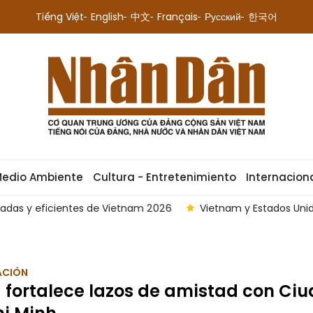
Tiếng Việt
English
中文
Français
Русский
한국어
Medio Ambiente
Cultura - Entretenimiento
Internacion
icientes de Vietnam 2026
Vietnam y Estados Unidos buscan
ACIÓN
fortalece lazos de amistad con Ci