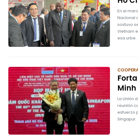
Ho C
En el marc
Nacional 
sostuvo se
Vietnam e
esa urbe.
COOPER
Forta
Minh
La Unión 
reunión c
esfuerzo 
Singapur.