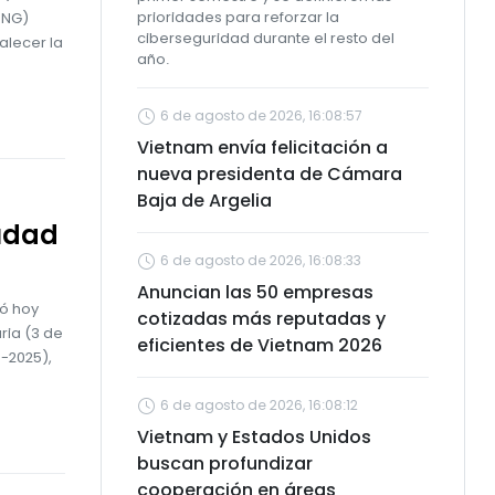
prioridades para reforzar la
ONG)
ciberseguridad durante el resto del
alecer la
año.
6 de agosto de 2026, 16:08:57
Vietnam envía felicitación a
nueva presidenta de Cámara
Baja de Argelia
iudad
6 de agosto de 2026, 16:08:33
Anuncian las 50 empresas
zó hoy
cotizadas más reputadas y
ria (3 de
eficientes de Vietnam 2026
0-2025),
6 de agosto de 2026, 16:08:12
Vietnam y Estados Unidos
buscan profundizar
cooperación en áreas