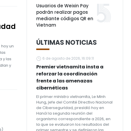
Usuarios de Weixin Pay
podrán realizar pagos
mediante códigos QR en
iudad
Vietnam
ÚLTIMAS NOTICIAS
 hoy un
las
6 de agosto de 2026, 16:09:11
 y las
dian y
Premier vietnamita insta a
reforzar la coordinación
frente a las amenazas
cibernéticas
El primer ministro vietnamita, Le Minh
Hung, jefe del Comité Directivo Nacional
de Ciberseguridad, presidió hoy en
Hanói la segunda reunión del
organismo correspondiente a 2026, en
la que se evaluaron los resultados del
s)
primer semestre y se definieron las