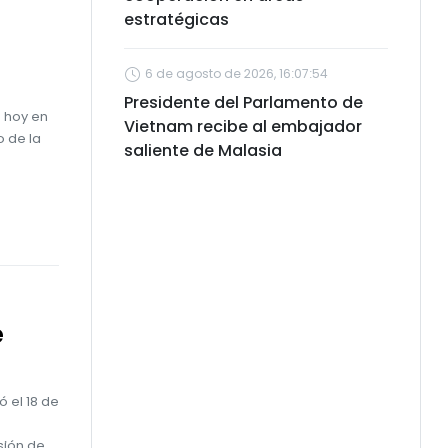
estratégicas
6 de agosto de 2026, 16:07:54
Presidente del Parlamento de
 hoy en
Vietnam recibe al embajador
o de la
saliente de Malasia
e
 el 18 de
sión de