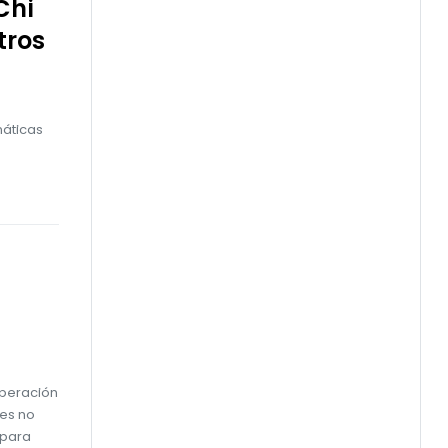
Chi
tros
máticas
operación
nes no
 para