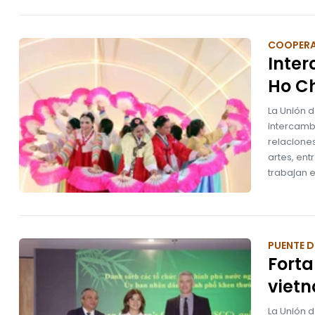
COOPER
Inter
Ho Ch
La Unión 
intercambi
relaciones
artes, ent
trabajan e
PUENTE D
Forta
vietn
La Unión 