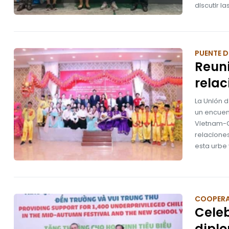
discutir l
PUENTE D
Reun
relac
La Unión 
un encuen
Vietnam-C
relacione
esta urbe 
COOPER
Celeb
dipl