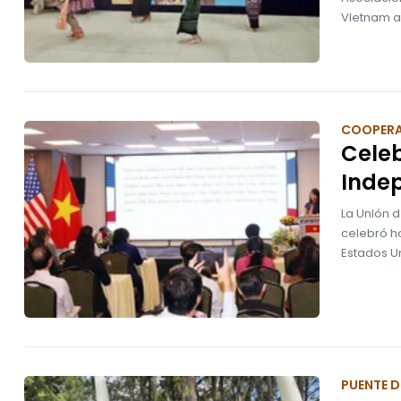
Vietnam a
COOPER
Celeb
Inde
La Unión 
celebró h
Estados Un
PUENTE D