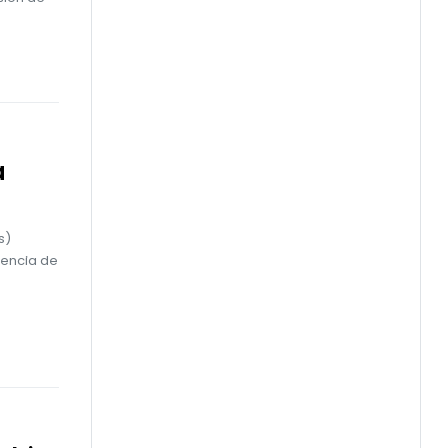
a
s)
dencia de