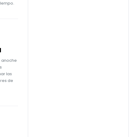
tiempo.
a
ó anoche
s
ar las
ores de