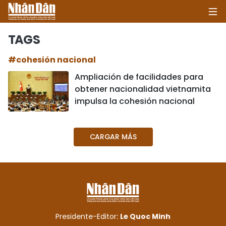
TAGS
#cohesión nacional
INICIO
Ampliación de facilidades para
obtener nacionalidad vietnamita
POLÍTICA
impulsa la cohesión nacional
ECONOMÍA
CARGAR MÁS
SOCIEDAD
SALUD - MEDIO AMBIENTE
CULTURA - ENTRETENIMIENTO
INTERNACIONAL
Presidente-Editor:
Le Quoc Minh