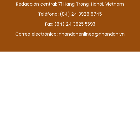
Redacción central: 71 Hang Trong, Hanói, Vietnam
DEPORTES
Teléfono: (84) 24 3928 8745
VIAJES
Fax: (84) 24 3825 5593
Correo electrónico:
nhandanenlinea@nhandan.vn
PUENTE DE AMISTAD
HISTORIAS MULTIMEDIA
FOTOGRAFÍA
¿QUIÉNES SOMOS?
TIẾNG VIỆT
ENGLISH
中文