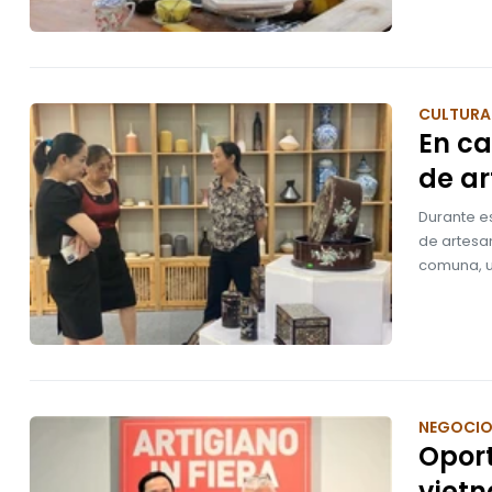
CULTURA 
En ca
de ar
Durante es
de artesa
comuna, un
NEGOCI
Opor
vietn