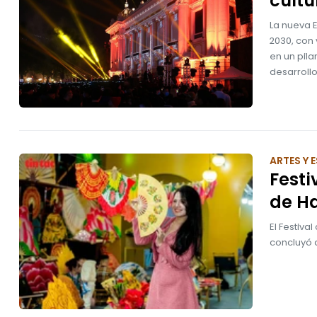
cultu
La nueva E
2030, con 
en un pil
desarrollo
ARTES Y
Festi
de Ha
El Festiva
concluyó 