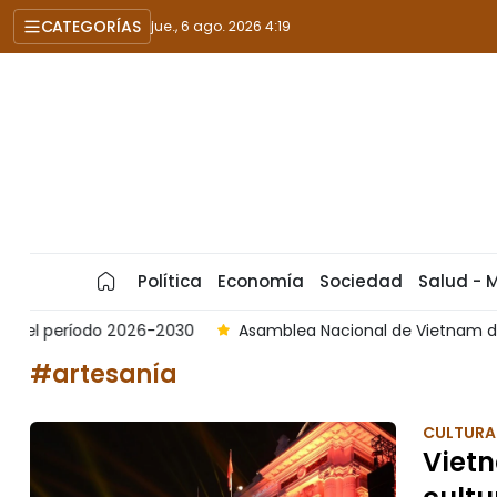
CATEGORÍAS
jue., 6 ago. 2026 4:19
Política
Economía
Sociedad
Salud - 
0
Asamblea Nacional de Vietnam debate proyectos estraté
#artesanía
CULTURA 
Vietn