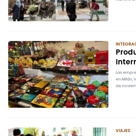
INTEGRA
Produ
Inter
Las empres
en Milán, 
de noviem
VIAJES