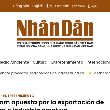
Tiếng Việt
English
中文
Français
Русский
한국어
Medio Ambiente
Cultura - Entretenimiento
Internacion
gicos de infraestructura
Vietnam y Tailandia: 50 años de 
- ENTRETENIMIENTO
am apuesta por la exportación de