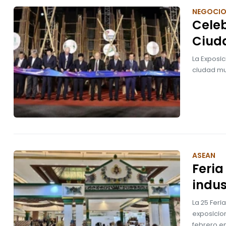
NEGOCI
Celeb
Ciud
La Exposic
ciudad mun
ASEAN
Feria
indus
La 25 Feri
exposicion
febrero en