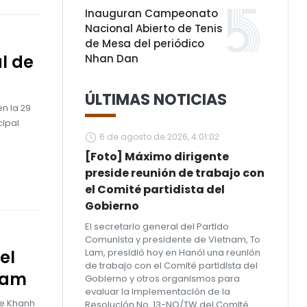
Inauguran Campeonato
Nacional Abierto de Tenis
de Mesa del periódico
l de
Nhan Dan
ÚLTIMAS NOTICIAS
n la 29
cipal
6 de agosto de 2026, 4:01:02
[Foto] Máximo dirigente
preside reunión de trabajo con
el Comité partidista del
Gobierno
El secretario general del Partido
Comunista y presidente de Vietnam, To
el
Lam, presidió hoy en Hanói una reunión
de trabajo con el Comité partidista del
Cham
Gobierno y otros organismos para
evaluar la implementación de la
de Khanh
Resolución No. 13-NQ/TW del Comité