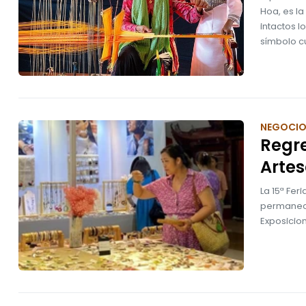
Hoa, es la
intactos l
símbolo cu
NEGOCI
Regre
Artes
La 15ª Fer
permanecer
Exposicion