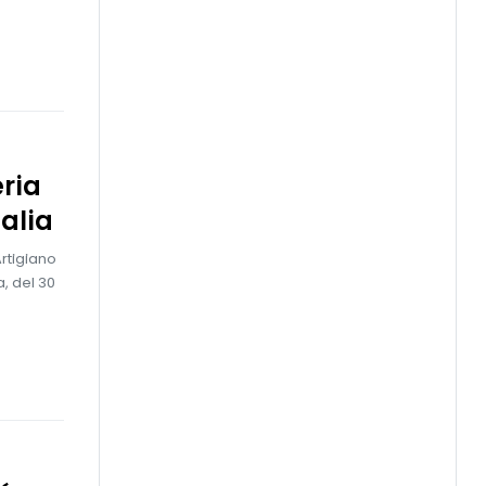
ria
alia
rtigiano
a, del 30