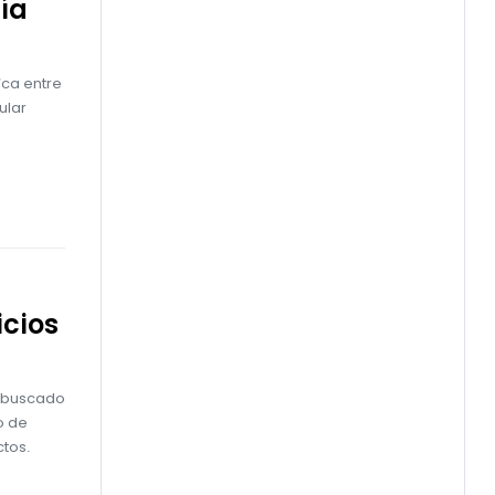
ía
ica entre
ular
icios
a buscado
o de
ctos.