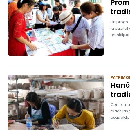
Prom
tradi
Un progra
la capital
municipal.
PATRIMO
Hanói
tradi
Con el ma
todas las 
esas aldea