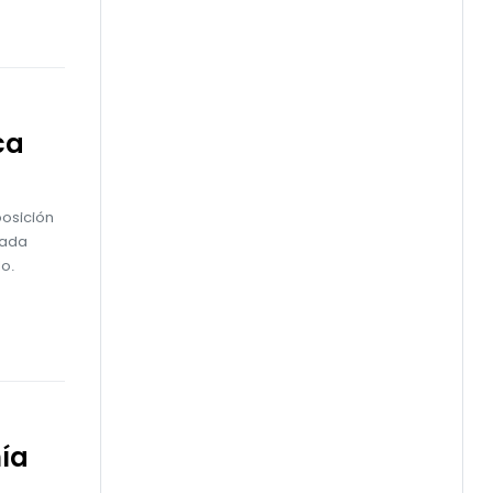
ca
posición
Cada
o.
ía