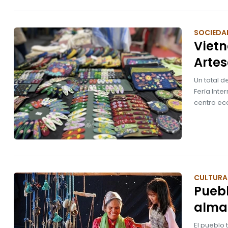
SOCIEDA
Vietn
Artes
Un total d
Feria Inte
centro eco
CULTURA 
Puebl
alma 
El pueblo 