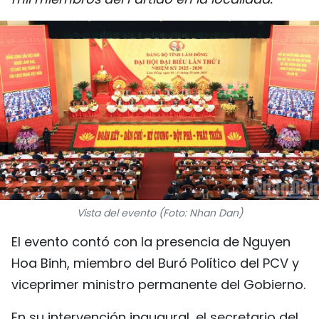
DEPORTES
VIAJES
PUENTE DE AMISTAD
HISTORIAS MULTIMEDIA
FOTOGRAFÍA
¿QUIÉNES SOMOS?
Vista del evento (Foto: Nhan Dan)
TIẾNG VIỆT
El evento contó con la presencia de Nguyen
Hoa Binh, miembro del Buró Político del PCV y
ENGLISH
viceprimer ministro permanente del Gobierno.
中文
En su intervención inaugural, el secretario del