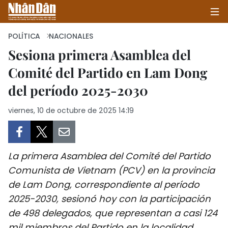
POLÍTICA
NACIONALES
Sesiona primera Asamblea del
Comité del Partido en Lam Dong
INICIO
del período 2025-2030
POLÍTICA
viernes, 10 de octubre de 2025 14:19
ECONOMÍA
SOCIEDAD
La primera Asamblea del Comité del Partido
SALUD - MEDIO AMBIENTE
Comunista de Vietnam (PCV) en la provincia
de Lam Dong, correspondiente al período
CULTURA - ENTRETENIMIENTO
2025-2030, sesionó hoy con la participación
de 498 delegados, que representan a casi 124
INTERNACIONAL
mil miembros del Partido en la localidad.