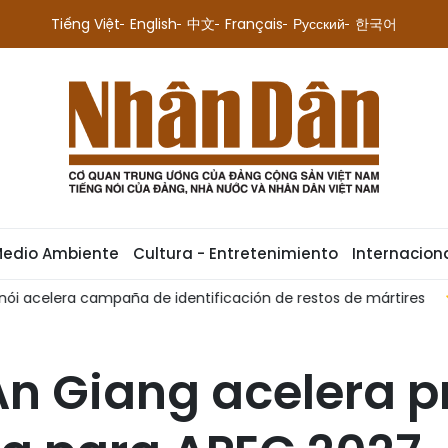
Tiếng Việt
English
中文
Français
Русский
한국어
Medio Ambiente
Cultura - Entretenimiento
Internacion
ártires
Reconocen a FPT como socio selecto de OpenAI
An Giang acelera p