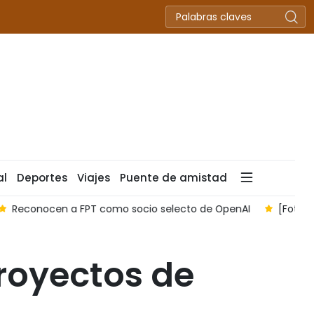
al
Deportes
Viajes
Puente de amistad
[Foto] 500 días y noches desafiando las inclemencias del ti
royectos de