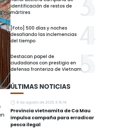
identificación de restos de
mártires
[Foto] 500 días y noches
desafiando las inclemencias
del tiempo
Destacan papel de
ciudadanos con prestigio en
defensa fronteriza de Vietnam
ÚLTIMAS NOTICIAS
8 de agosto de 2026, 6:16:19
n
Provincia vietnamita de Ca Mau
en
impulsa campaña para erradicar
pesca ilegal