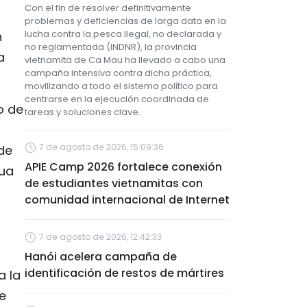
Con el fin de resolver definitivamente
problemas y deficiencias de larga data en la
lucha contra la pesca ilegal, no declarada y
n
no reglamentada (INDNR), la provincia
a
vietnamita de Ca Mau ha llevado a cabo una
campaña intensiva contra dicha práctica,
movilizando a todo el sistema político para
centrarse en la ejecución coordinada de
o de
tareas y soluciones clave.
7 de agosto de 2026, 15:09:36
 de
APIE Camp 2026 fortalece conexión
Cua
de estudiantes vietnamitas con
comunidad internacional de Internet
7 de agosto de 2026, 12:42:33
Hanói acelera campaña de
identificación de restos de mártires
a la
de