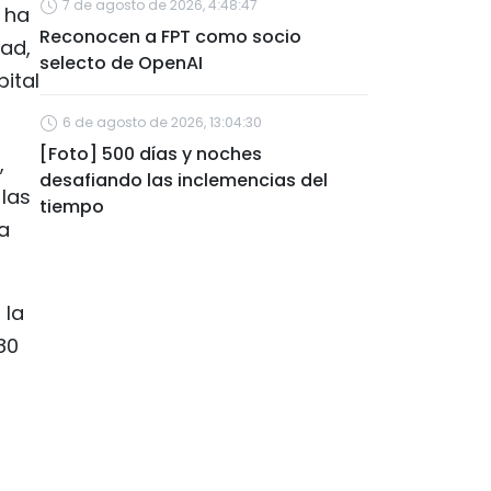
7 de agosto de 2026, 4:48:47
 ha
Reconocen a FPT como socio
dad,
selecto de OpenAI
pital
6 de agosto de 2026, 13:04:30
[Foto] 500 días y noches
,
desafiando las inclemencias del
 las
tiempo
a
 la
80