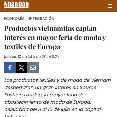
ECONOMÍA
INTEGRACIÓN
Productos vietnamitas captan
interés en mayor feria de moda y
INICIO
textiles de Europa
POLÍTICA
jueves, 10 de julio de 2025 11:27
ECONOMÍA
SOCIEDAD
Los productos textiles y de moda de Vietnam
SALUD - MEDIO AMBIENTE
despertaron un gran interés en Source
Fashion London, la mayor feria de
CULTURA - ENTRETENIMIENTO
abastecimiento de moda de Europa,
celebrada del 8 al 10 de julio en la capital
INTERNACIONAL
británica.