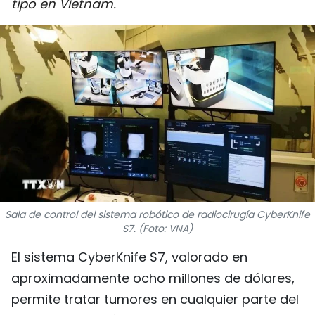
tipo en Vietnam.
DEPORTES
VIAJES
PUENTE DE AMISTAD
HISTORIAS MULTIMEDIA
FOTOGRAFÍA
¿QUIÉNES SOMOS?
Sala de control del sistema robótico de radiocirugía CyberKnife
S7. (Foto: VNA)
TIẾNG VIỆT
El sistema CyberKnife S7, valorado en
ENGLISH
aproximadamente ocho millones de dólares,
permite tratar tumores en cualquier parte del
中文