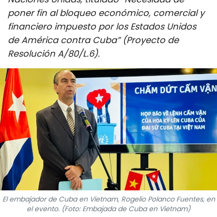
DEPORTES
poner fin al bloqueo económico, comercial y
financiero impuesto por los Estados Unidos
VIAJES
de América contra Cuba” (Proyecto de
Resolución A/80/L.6).
PUENTE DE AMISTAD
HISTORIAS MULTIMEDIA
FOTOGRAFÍA
¿QUIÉNES SOMOS?
TIẾNG VIỆT
ENGLISH
El embajador de Cuba en Vietnam, Rogelio Polanco Fuentes, en
中文
el evento. (Foto: Embajada de Cuba en Vietnam)