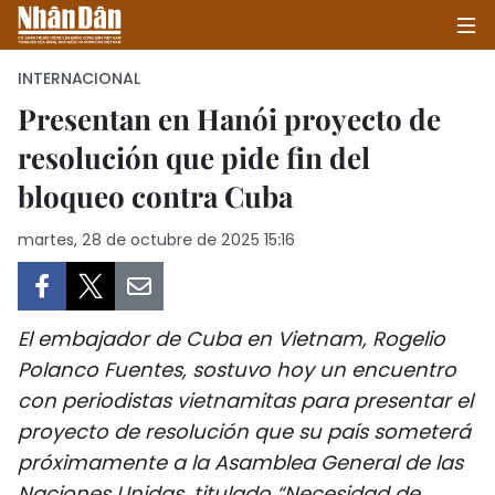
INTERNACIONAL
Presentan en Hanói proyecto de
resolución que pide fin del
INICIO
bloqueo contra Cuba
POLÍTICA
martes, 28 de octubre de 2025 15:16
ECONOMÍA
SOCIEDAD
El embajador de Cuba en Vietnam, Rogelio
SALUD - MEDIO AMBIENTE
Polanco Fuentes, sostuvo hoy un encuentro
con periodistas vietnamitas para presentar el
CULTURA - ENTRETENIMIENTO
proyecto de resolución que su país someterá
próximamente a la Asamblea General de las
INTERNACIONAL
Naciones Unidas, titulado “Necesidad de