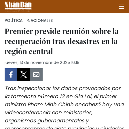
POLÍTICA
NACIONALES
Premier preside reunión sobre la
recuperación tras desastres en la
INICIO
región central
POLÍTICA
jueves, 13 de noviembre de 2025 16:19
ECONOMÍA
SOCIEDAD
Tras inspeccionar los daños provocados por
SALUD - MEDIO AMBIENTE
la tormenta número 13 en Gia Lai, el primer
ministro Pham Minh Chinh encabezó hoy una
CULTURA - ENTRETENIMIENTO
videoconferencia con ministerios,
organismos gubernamentales y
INTERNACIONAL
representantes de siete provincias y ciudades