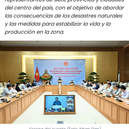
DEPORTES
del centro del país, con el objetivo de abordar
las consecuencias de los desastres naturales
VIAJES
y las medidas para estabilizar la vida y la
producción en la zona.
PUENTE DE AMISTAD
HISTORIAS MULTIMEDIA
FOTOGRAFÍA
¿QUIÉNES SOMOS?
TIẾNG VIỆT
ENGLISH
中文
Escena del evento (Foto: Nhan Dan)