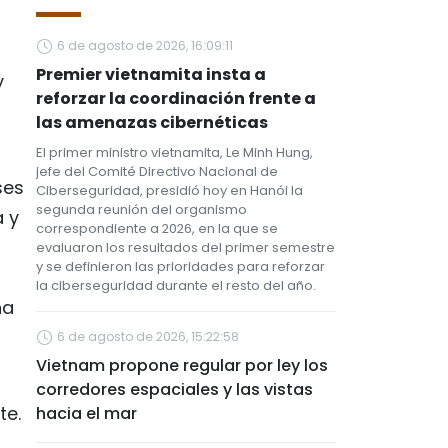
6 de agosto de 2026, 16:09:11
Premier vietnamita insta a
y
reforzar la coordinación frente a
las amenazas cibernéticas
El primer ministro vietnamita, Le Minh Hung,
jefe del Comité Directivo Nacional de
ses
Ciberseguridad, presidió hoy en Hanói la
segunda reunión del organismo
a y
correspondiente a 2026, en la que se
evaluaron los resultados del primer semestre
y se definieron las prioridades para reforzar
la ciberseguridad durante el resto del año.
ha
6 de agosto de 2026, 15:22:58
Vietnam propone regular por ley los
s
corredores espaciales y las vistas
te.
hacia el mar