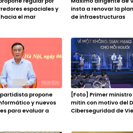
ropone regular por
Máximo dirigente de 
orredores espaciales y
insta a renovar la pla
s hacia el mar
de infraestructuras
 partidista propone
[Foto] Primer ministro 
nformático y nuevos
mitin con motivo del D
es para evaluar a
Ciberseguridad de V