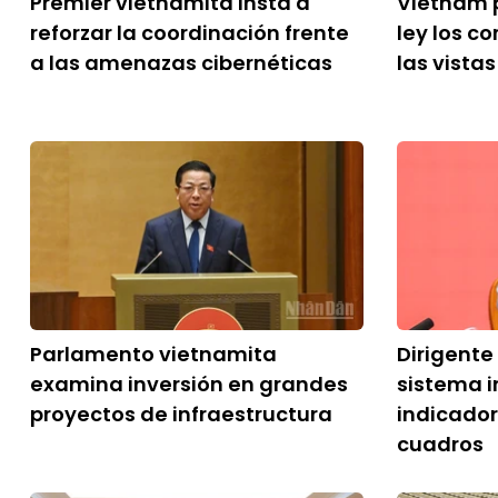
Premier vietnamita insta a
Vietnam p
reforzar la coordinación frente
ley los c
a las amenazas cibernéticas
las vista
Parlamento vietnamita
Dirigente
examina inversión en grandes
sistema i
proyectos de infraestructura
indicador
cuadros