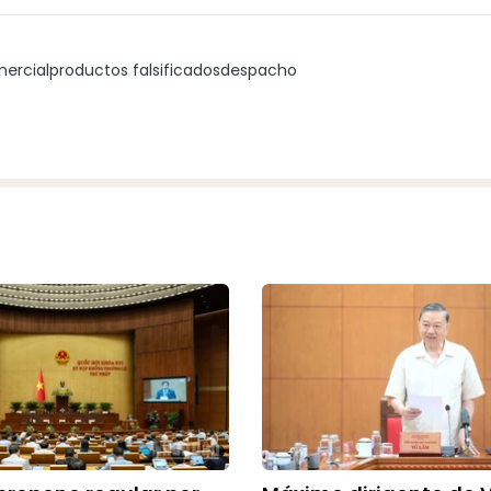
ercial
productos falsificados
despacho