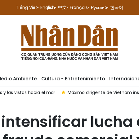
Tiếng Việt
English
中文
Français
Русский
한국어
Medio Ambiente
Cultura - Entretenimiento
Internacion
s hacia el mar
Máximo dirigente de Vietnam insta a renovar 
 intensificar lucha