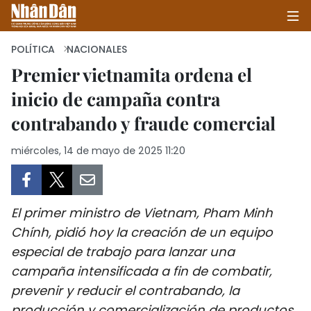
POLÍTICA
NACIONALES
Premier vietnamita ordena el
inicio de campaña contra
INICIO
contrabando y fraude comercial
POLÍTICA
miércoles, 14 de mayo de 2025 11:20
ECONOMÍA
SOCIEDAD
El primer ministro de Vietnam, Pham Minh
SALUD - MEDIO AMBIENTE
Chính, pidió hoy la creación de un equipo
especial de trabajo para lanzar una
CULTURA - ENTRETENIMIENTO
campaña intensificada a fin de combatir,
prevenir y reducir el contrabando, la
INTERNACIONAL
producción y comercialización de productos