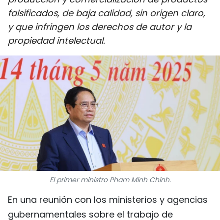
DEPORTES
falsificados, de baja calidad, sin origen claro,
y que infringen los derechos de autor y la
VIAJES
propiedad intelectual.
PUENTE DE AMISTAD
HISTORIAS MULTIMEDIA
FOTOGRAFÍA
¿QUIÉNES SOMOS?
TIẾNG VIỆT
El primer ministro Pham Minh Chinh.
ENGLISH
En una reunión con los ministerios y agencias
中文
gubernamentales sobre el trabajo de