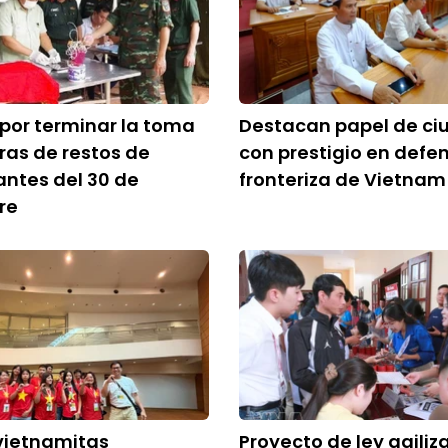
 por terminar la toma
Destacan papel de c
as de restos de
con prestigio en defe
antes del 30 de
fronteriza de Vietnam
re
vietnamitas
Proyecto de ley agiliz