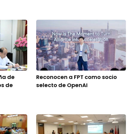
ña de
Reconocen a FPT como socio
os de
selecto de OpenAI