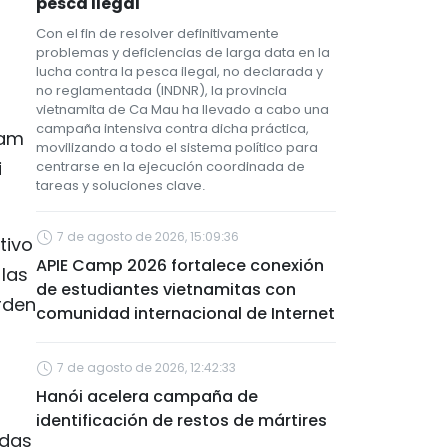
pesca ilegal
Con el fin de resolver definitivamente
problemas y deficiencias de larga data en la
lucha contra la pesca ilegal, no declarada y
no reglamentada (INDNR), la provincia
vietnamita de Ca Mau ha llevado a cabo una
campaña intensiva contra dicha práctica,
nam
movilizando a todo el sistema político para
i
centrarse en la ejecución coordinada de
tareas y soluciones clave.
7 de agosto de 2026, 15:09:36
tivo
APIE Camp 2026 fortalece conexión
 las
de estudiantes vietnamitas con
rden
comunidad internacional de Internet
7 de agosto de 2026, 12:42:33
Hanói acelera campaña de
identificación de restos de mártires
idas