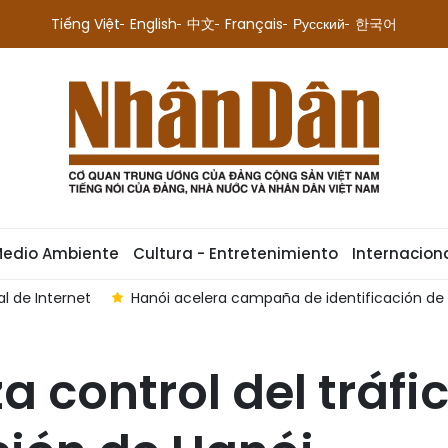
Tiếng Việt
English
中文
Français
Русский
한국어
Medio Ambiente
Cultura - Entretenimiento
Internacion
ártires
Reconocen a FPT como socio selecto de OpenAI
za control del tráfi