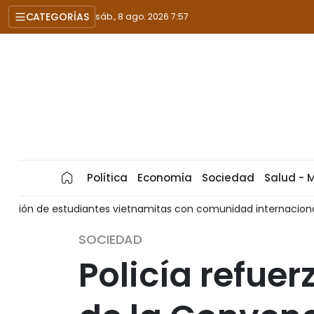
CATEGORÍAS
sáb., 8 ago. 2026 7:57
Política
Economía
Sociedad
Salud - 
t
Hanói acelera campaña de identificación de restos de m
SOCIEDAD
Policía refuer