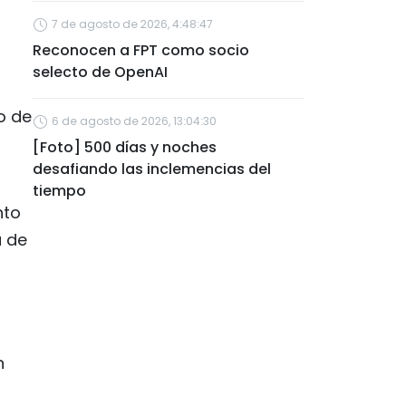
7 de agosto de 2026, 4:48:47
Reconocen a FPT como socio
selecto de OpenAI
o de
6 de agosto de 2026, 13:04:30
[Foto] 500 días y noches
desafiando las inclemencias del
tiempo
nto
a de
n