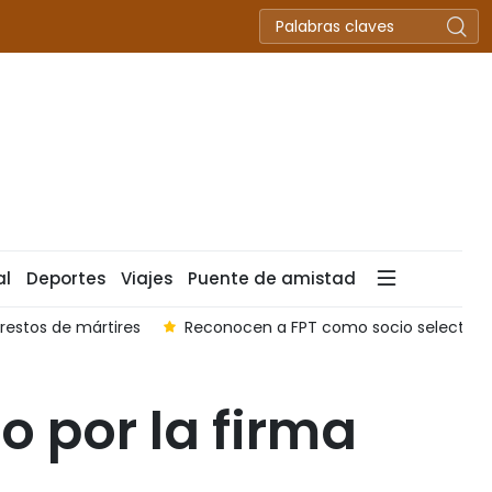
al
Deportes
Viajes
Puente de amistad
[Foto] 500 días y noches desafiando las inclemencias del ti
co por la firma