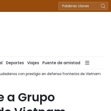
al
Deportes
Viajes
Puente de amistad
uro Silicon Valley del Sudeste Asiático en sector de los semico
e a Grupo