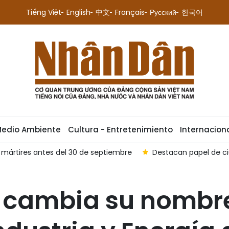
Tiếng Việt
English
中文
Français
Русский
한국어
Medio Ambiente
Cultura - Entretenimiento
Internacion
 defensa fronteriza de Vietnam
Perfilan a Vietnam como fut
 cambia su nombr