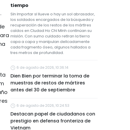
tiempo
.
Sin importar si llueve o hay un sol abrasador,
los soldados encargados de la búsqueda y
recuperación de los restos de los mártires
de
caídos en Ciudad Ho Chi Minh continúan su
para
misión. Con sumo cuidado retiran la tierra
capa a capa y manipulan delicadamente
na
cada fragmento óseo, algunos hallados a
tres metros de profundidad.
6 de agosto de 2026, 10:36:14
sta
Dien Bien por terminar la toma de
muestras de restos de mártires
am
antes del 30 de septiembre
año
res
6 de agosto de 2026, 10:24:53
Destacan papel de ciudadanos con
prestigio en defensa fronteriza de
Vietnam