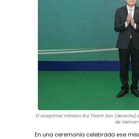
El viceprimer ministro Bui Thanh Son (derecha) 
de Vietnam 
En una ceremonia celebrada ese mism