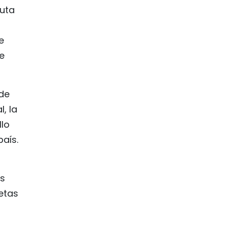
ruta
e
je
 de
, la
llo
país.
es
etas