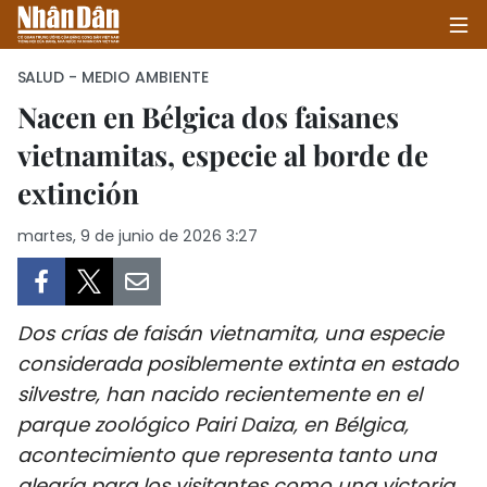
SALUD - MEDIO AMBIENTE
Nacen en Bélgica dos faisanes
vietnamitas, especie al borde de
INICIO
extinción
POLÍTICA
martes, 9 de junio de 2026 3:27
ECONOMÍA
SOCIEDAD
Dos crías de faisán vietnamita, una especie
SALUD - MEDIO AMBIENTE
considerada posiblemente extinta en estado
silvestre, han nacido recientemente en el
CULTURA - ENTRETENIMIENTO
parque zoológico Pairi Daiza, en Bélgica,
acontecimiento que representa tanto una
INTERNACIONAL
alegría para los visitantes como una victoria