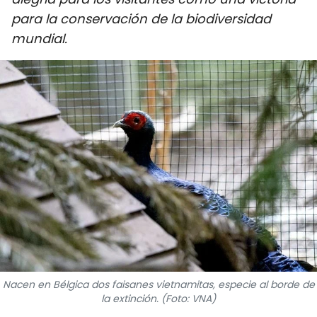
DEPORTES
para la conservación de la biodiversidad
mundial.
VIAJES
PUENTE DE AMISTAD
HISTORIAS MULTIMEDIA
FOTOGRAFÍA
¿QUIÉNES SOMOS?
TIẾNG VIỆT
ENGLISH
Nacen en Bélgica dos faisanes vietnamitas, especie al borde de
la extinción. (Foto: VNA)
中文