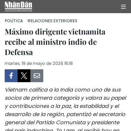
POLÍTICA
RELACIONES EXTERIORES
Máximo dirigente vietnamita
recibe al ministro indio de
INICIO
Defensa
POLÍTICA
martes, 19 de mayo de 2026 16:18
ECONOMÍA
SOCIEDAD
Vietnam califica a la India como uno de sus
SALUD - MEDIO AMBIENTE
socios de primera categoría y valora su papel
y contribuciones a la paz, la estabilidad y el
CULTURA - ENTRETENIMIENTO
desarrollo de la región, patentizó el secretario
general del Partido Comunista y presidente
INTERNACIONAL
del país indochino, To Lam, al recibir hoy en