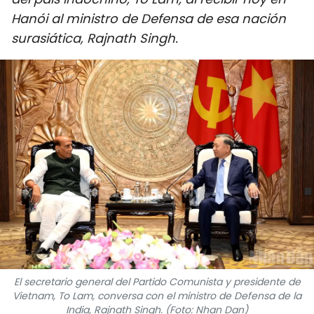
DEPORTES
Hanói al ministro de Defensa de esa nación
surasiática, Rajnath Singh.
VIAJES
PUENTE DE AMISTAD
HISTORIAS MULTIMEDIA
FOTOGRAFÍA
¿QUIÉNES SOMOS?
TIẾNG VIỆT
ENGLISH
El secretario general del Partido Comunista y presidente de
Vietnam, To Lam, conversa con el ministro de Defensa de la
中文
India, Rajnath Singh. (Foto: Nhan Dan)