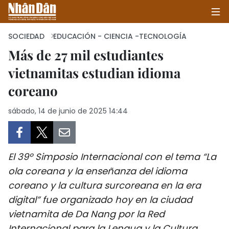
SOCIEDAD
EDUCACIÓN - CIENCIA -TECNOLOGÍA
Más de 27 mil estudiantes
vietnamitas estudian idioma
INICIO
coreano
POLÍTICA
sábado, 14 de junio de 2025 14:44
ECONOMÍA
SOCIEDAD
El 39º Simposio Internacional con el tema “La
SALUD - MEDIO AMBIENTE
ola coreana y la enseñanza del idioma
coreano y la cultura surcoreana en la era
CULTURA - ENTRETENIMIENTO
digital” fue organizado hoy en la ciudad
vietnamita de Da Nang por la Red
INTERNACIONAL
Internacional para la Lengua y la Cultura