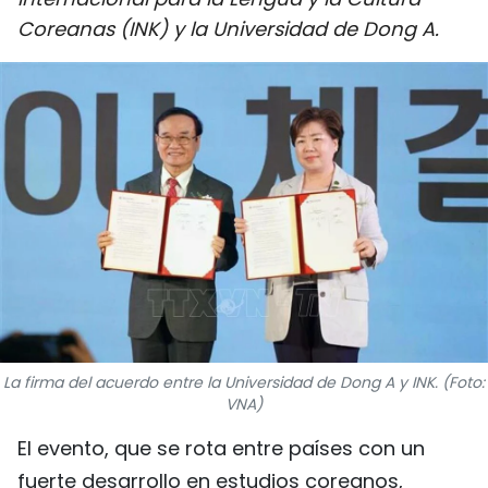
DEPORTES
Coreanas (INK) y la Universidad de Dong A.
VIAJES
PUENTE DE AMISTAD
HISTORIAS MULTIMEDIA
FOTOGRAFÍA
¿QUIÉNES SOMOS?
TIẾNG VIỆT
La firma del acuerdo entre la Universidad de Dong A y INK. (Foto:
VNA)
ENGLISH
El evento, que se rota entre países con un
中文
fuerte desarrollo en estudios coreanos,