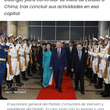
DEPORTES
China, tras concluir sus actividades en esa
capital.
VIAJES
PUENTE DE AMISTAD
HISTORIAS MULTIMEDIA
FOTOGRAFÍA
¿QUIÉNES SOMOS?
TIẾNG VIỆT
ENGLISH
中文
El secretario general del Partido Comunista de Vietnam y
presidente del Estado, To Lam, junto con su esposa y una