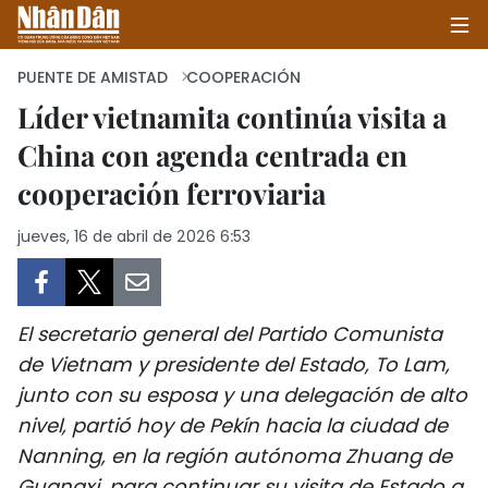
PUENTE DE AMISTAD
COOPERACIÓN
Líder vietnamita continúa visita a
China con agenda centrada en
INICIO
cooperación ferroviaria
POLÍTICA
jueves, 16 de abril de 2026 6:53
ECONOMÍA
SOCIEDAD
El secretario general del Partido Comunista
SALUD - MEDIO AMBIENTE
de Vietnam y presidente del Estado, To Lam,
junto con su esposa y una delegación de alto
CULTURA - ENTRETENIMIENTO
nivel, partió hoy de Pekín hacia la ciudad de
Nanning, en la región autónoma Zhuang de
INTERNACIONAL
Guangxi, para continuar su visita de Estado a