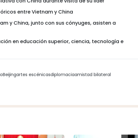
ativa con China durante visita de su líder
tóricos entre Vietnam y China
am y China, junto con sus cónyuges, asisten a
ión en educación superior, ciencia, tecnología e
mo
Beijing
artes escénicas
diplomacia
amistad bilateral