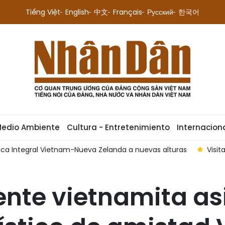
Tiếng Việt
English
中文
Français
Русский
한국어
Medio Ambiente
Cultura - Entretenimiento
Internacion
gica Integral Vietnam-Nueva Zelanda a nuevas alturas
Visit
nte vietnamita as