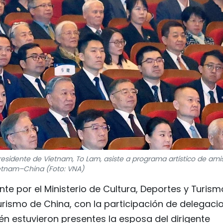
presidente de Vietnam, To Lam, asiste a programa artístico de ami
etnam–China (Foto: VNA)
te por el Ministerio de Cultura, Deportes y Turism
Turismo de China, con la participación de delegaci
én estuvieron presentes la esposa del dirigente