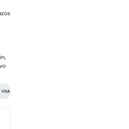
lazos
ón,
evo
VNA