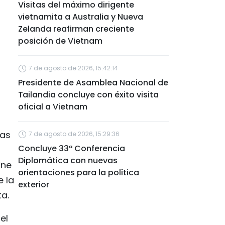
Visitas del máximo dirigente
vietnamita a Australia y Nueva
Zelanda reafirman creciente
posición de Vietnam
7 de agosto de 2026, 15:42:14
Presidente de Asamblea Nacional de
Tailandia concluye con éxito visita
oficial a Vietnam
zas
7 de agosto de 2026, 15:29:36
Concluye 33ª Conferencia
Diplomática con nuevas
ine
orientaciones para la política
e la
exterior
ta.
el