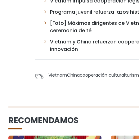
Vietnam impulsa cooperación legisl
Programa juvenil refuerza lazos his
[Foto] Máximos dirigentes de Vietn
ceremonia de té
Vietnam y China refuerzan cooperac
innovación
Vietnam
China
cooperación cultural
turis
RECOMENDAMOS