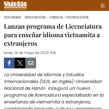
SOCIEDAD
EDUCACIÓN - CIENCIA -TECNOLOGÍA
Lanzan programa de Licenciatura
para enseñar idioma vietnamita a
INICIO
extranjeros
POLÍTICA
lunes, 19 de mayo de 2025 11:16
ECONOMÍA
SOCIEDAD
La Universidad de Idiomas y Estudios
SALUD - MEDIO AMBIENTE
Internacionales (ULIS, en inglés)-Universidad
Nacional de Hanói- inauguró un nuevo
CULTURA - ENTRETENIMIENTO
programa de licenciatura especializado en la
enseñanza de vietnamita a extranjeros,
INTERNACIONAL
combinando lenguaje, cultura y experiencia