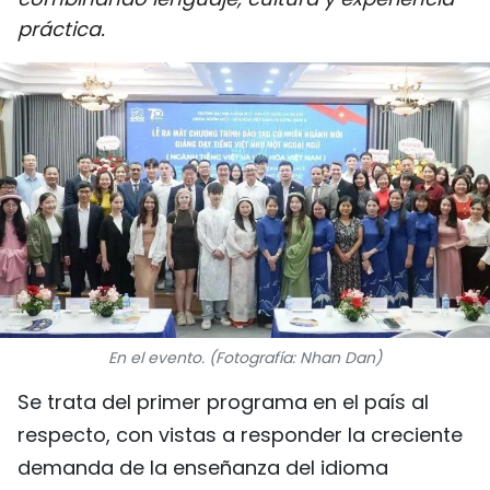
DEPORTES
práctica.
VIAJES
PUENTE DE AMISTAD
HISTORIAS MULTIMEDIA
FOTOGRAFÍA
¿QUIÉNES SOMOS?
En el evento. (Fotografía: Nhan Dan)
TIẾNG VIỆT
Se trata del primer programa en el país al
ENGLISH
respecto, con vistas a responder la creciente
中文
demanda de la enseñanza del idioma