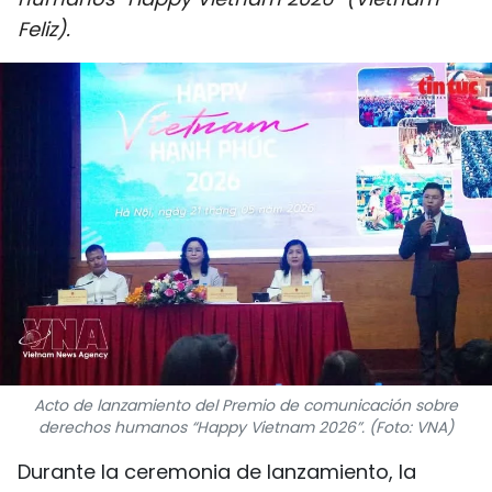
DEPORTES
Feliz).
VIAJES
PUENTE DE AMISTAD
HISTORIAS MULTIMEDIA
FOTOGRAFÍA
¿QUIÉNES SOMOS?
TIẾNG VIỆT
Acto de lanzamiento del Premio de comunicación sobre
ENGLISH
derechos humanos “Happy Vietnam 2026”. (Foto: VNA)
中文
Durante la ceremonia de lanzamiento, la