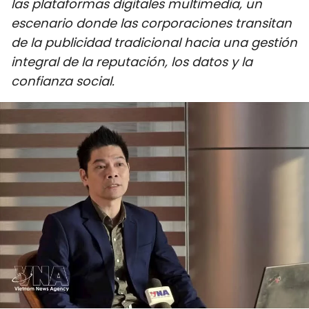
las plataformas digitales multimedia, un
DEPORTES
escenario donde las corporaciones transitan
de la publicidad tradicional hacia una gestión
VIAJES
integral de la reputación, los datos y la
confianza social.
PUENTE DE AMISTAD
HISTORIAS MULTIMEDIA
FOTOGRAFÍA
¿QUIÉNES SOMOS?
TIẾNG VIỆT
ENGLISH
中文