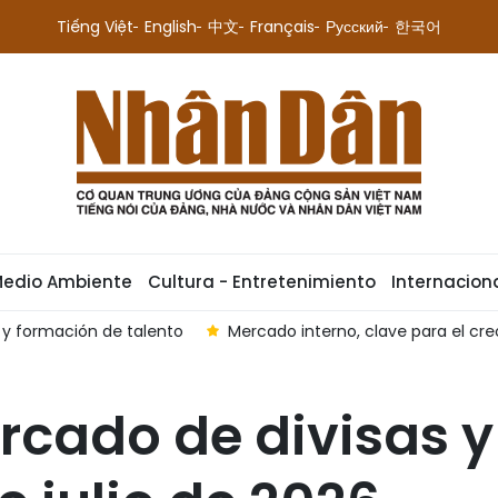
Tiếng Việt
English
中文
Français
Русский
한국어
Medio Ambiente
Cultura - Entretenimiento
Internacion
s y formación de talento
Mercado interno, clave para el cre
ercado de divisas y