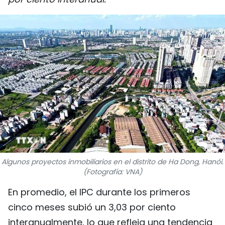
DEPORTES
VIAJES
PUENTE DE AMISTAD
HISTORIAS MULTIMEDIA
FOTOGRAFÍA
¿QUIÉNES SOMOS?
Algunos proyectos inmobiliarios en el distrito de Ha Dong, Hanói.
TIẾNG VIỆT
(Fotografía: VNA)
ENGLISH
En promedio, el IPC durante los primeros
cinco meses subió un 3,03 por ciento
中文
interanualmente, lo que refleja una tendencia