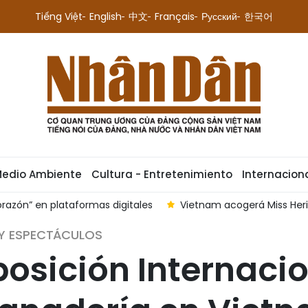
Tiếng Việt
English
中文
Français
Русский
한국어
Medio Ambiente
Cultura - Entretenimiento
Internacion
orazón” en plataformas digitales
Vietnam acogerá Miss Heri
 Y ESPECTÁCULOS
osición Internacio