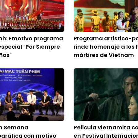
nh: Emotivo programa
Programa artístico-po
 especial "Por Siempre
rinde homenaje a los 
Años"
mártires de Vietnam
an Semana
Película vietnamita c
gráfica con motivo
en Festival Internacio