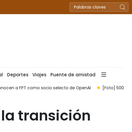
al
Deportes
Viajes
Puente de amistad
[Foto] 500 días y noches desafiando las inclemencias del ti
la transición