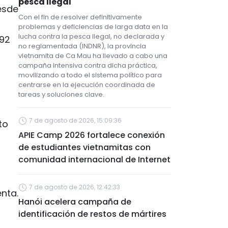
pesca ilegal
esde
Con el fin de resolver definitivamente
problemas y deficiencias de larga data en la
lucha contra la pesca ilegal, no declarada y
N92
no reglamentada (INDNR), la provincia
vietnamita de Ca Mau ha llevado a cabo una
campaña intensiva contra dicha práctica,
movilizando a todo el sistema político para
centrarse en la ejecución coordinada de
tareas y soluciones clave.
7 de agosto de 2026, 15:09:36
to
APIE Camp 2026 fortalece conexión
de estudiantes vietnamitas con
comunidad internacional de Internet
7 de agosto de 2026, 12:42:33
enta.
Hanói acelera campaña de
identificación de restos de mártires