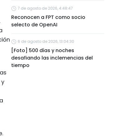
7 de agosto de 2026, 4:48:47
Reconocen a FPT como socio
,
selecto de OpenAI
a
ción
6 de agosto de 2026, 13:04:30
[Foto] 500 días y noches
desafiando las inclemencias del
tiempo
las
 y
la
e.