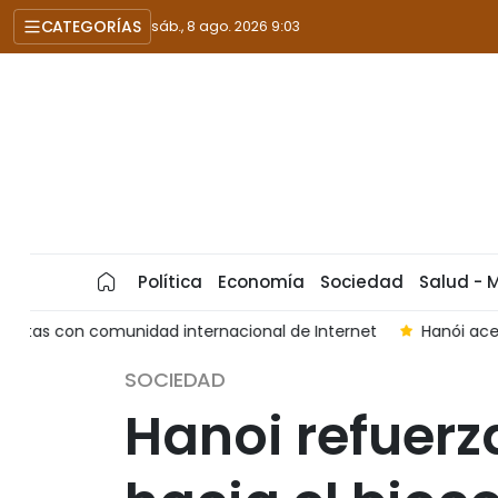
CATEGORÍAS
sáb., 8 ago. 2026 9:03
Política
Economía
Sociedad
Salud - 
t
Hanói acelera campaña de identificación de restos de m
SOCIEDAD
Hanoi refuerza