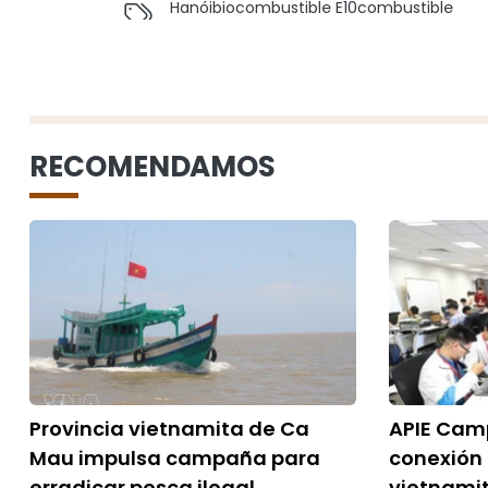
Hanói
biocombustible E10
combustible
RECOMENDAMOS
Provincia vietnamita de Ca
APIE Camp
Mau impulsa campaña para
conexión
erradicar pesca ilegal
vietnami