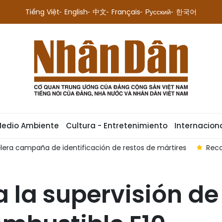
Tiếng Việt
English
中文
Français
Русский
한국어
Medio Ambiente
Cultura - Entretenimiento
Internacion
ártires
Reconocen a FPT como socio selecto de OpenAI
 la supervisión de 