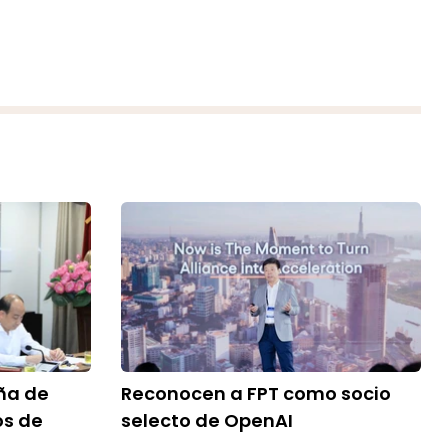
ña de
Reconocen a FPT como socio
os de
selecto de OpenAI