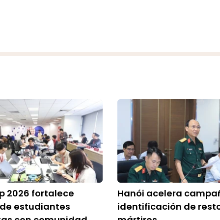
 2026 fortalece
Hanói acelera campa
 de estudiantes
identificación de rest
tas con comunidad
mártires