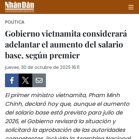
POLÍTICA
Gobierno vietnamita considerará
adelantar el aumento del salario
INICIO
base, según premier
POLÍTICA
jueves, 30 de octubre de 2025 16:11
ECONOMÍA
SOCIEDAD
El primer ministro vietnamita, Pham Minh
SALUD - MEDIO AMBIENTE
Chinh, declaró hoy que, aunque el aumento
del salario base está previsto para julio de
CULTURA - ENTRETENIMIENTO
2026, el Gobierno revisará la situación y
solicitará la aprobación de las autoridades
INTERNACIONAL
competentes, incluida la Asamblea Nacional,