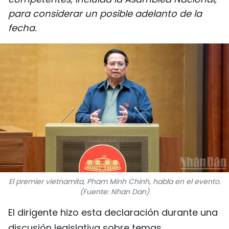
DEPORTES
para considerar un posible adelanto de la
fecha.
VIAJES
PUENTE DE AMISTAD
HISTORIAS MULTIMEDIA
FOTOGRAFÍA
¿QUIÉNES SOMOS?
TIẾNG VIỆT
El premier vietnamita, Pham Minh Chinh, habla en el evento.
(Fuente: Nhan Dan)
ENGLISH
El dirigente hizo esta declaración durante una
中文
discusión legislativa sobre temas