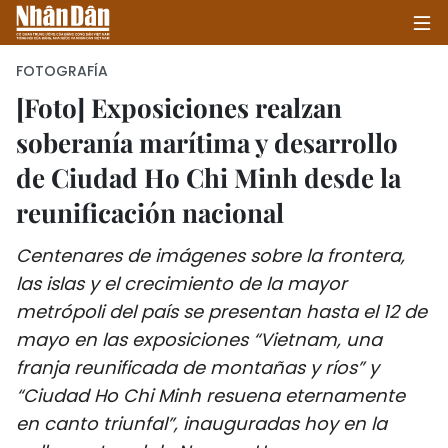
FOTOGRAFÍA
[Foto] Exposiciones realzan
soberanía marítima y desarrollo
INICIO
de Ciudad Ho Chi Minh desde la
POLÍTICA
reunificación nacional
ECONOMÍA
Centenares de imágenes sobre la frontera,
SOCIEDAD
las islas y el crecimiento de la mayor
metrópoli del país se presentan hasta el 12 de
SALUD - MEDIO AMBIENTE
mayo en las exposiciones “Vietnam, una
franja reunificada de montañas y ríos” y
CULTURA - ENTRETENIMIENTO
“Ciudad Ho Chi Minh resuena eternamente
en canto triunfal”, inauguradas hoy en la
INTERNACIONAL