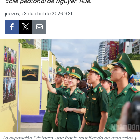
calle peatonal de Nguyen Hue.
DEPORTES
jueves, 23 de abril de 2026 9:31
VIAJES
PUENTE DE AMISTAD
HISTORIAS MULTIMEDIA
FOTOGRAFÍA
¿QUIÉNES SOMOS?
TIẾNG VIỆT
ENGLISH
中文
La exposición “Vietnam, una franja reunificada de montañas y