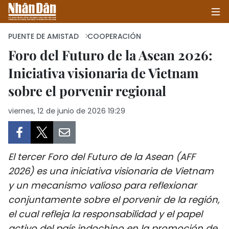
PUENTE DE AMISTAD
COOPERACIÓN
Foro del Futuro de la Asean 2026:
Iniciativa visionaria de Vietnam
INICIO
sobre el porvenir regional
POLÍTICA
viernes, 12 de junio de 2026 19:29
ECONOMÍA
SOCIEDAD
El tercer Foro del Futuro de la Asean (AFF
SALUD - MEDIO AMBIENTE
2026) es una iniciativa visionaria de Vietnam
y un mecanismo valioso para reflexionar
CULTURA - ENTRETENIMIENTO
conjuntamente sobre el porvenir de la región,
el cual refleja la responsabilidad y el papel
INTERNACIONAL
activo del país indochino en la promoción de