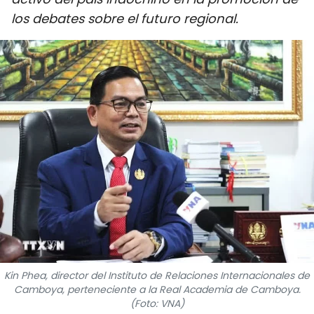
DEPORTES
los debates sobre el futuro regional.
VIAJES
PUENTE DE AMISTAD
HISTORIAS MULTIMEDIA
FOTOGRAFÍA
¿QUIÉNES SOMOS?
TIẾNG VIỆT
ENGLISH
Kin Phea, director del Instituto de Relaciones Internacionales de
Camboya, perteneciente a la Real Academia de Camboya.
中文
(Foto: VNA)