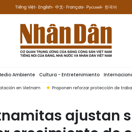
Tiếng Việt
English
中文
Français
Русский
한국어
Medio Ambiente
Cultura - Entretenimiento
Internacion
ratación en Vietnam
Proponen reforzar protección de traba
namitas ajustan s