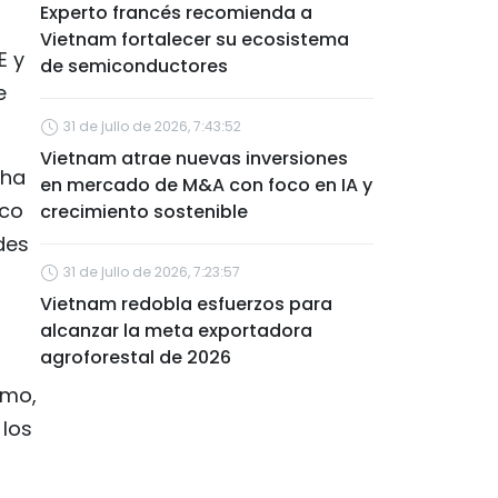
Experto francés recomienda a
Vietnam fortalecer su ecosistema
E y
de semiconductores
e
31 de julio de 2026, 7:43:52
Vietnam atrae nuevas inversiones
cha
en mercado de M&A con foco en IA y
ico
crecimiento sostenible
des
31 de julio de 2026, 7:23:57
Vietnam redobla esfuerzos para
alcanzar la meta exportadora
agroforestal de 2026
umo,
 los