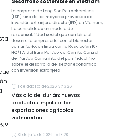
desarrollo sostenible en Vietnam
La empresa de Long Son Petrochemicals
(LSP), uno de los mayores proyectos de
inversión extranjera directa (IED) en Vietnam,
ha consolidado un modelo de
responsabilidad social que combina el
sta
desarrollo empresarial con el bienestar
comunitario, en línea con la Resolución 10-
NQ/TW del Buró Político del Comité Central
del Partido Comunista del país indochino
sobre el desarrollo del sector económico
con inversión extranjera.
 que
ión
1 de agosto de 2026, 3:43:26
a
Más allá del durián: nuevos
productos impulsan las
exportaciones agrícolas
vietnamitas
sgo
31 de julio de 2026, 15:18:20