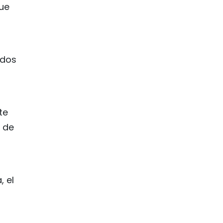
ue
rdos
te
a de
, el