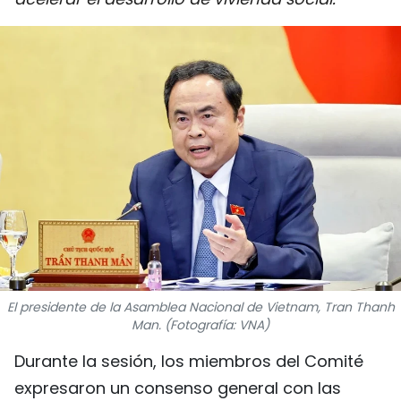
DEPORTES
VIAJES
PUENTE DE AMISTAD
HISTORIAS MULTIMEDIA
FOTOGRAFÍA
¿QUIÉNES SOMOS?
TIẾNG VIỆT
El presidente de la Asamblea Nacional de Vietnam, Tran Thanh
Man. (Fotografía: VNA)
ENGLISH
Durante la sesión, los miembros del Comité
中文
expresaron un consenso general con las