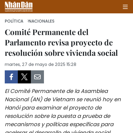
POLÍTICA
NACIONALES
Comité Permanente del
Parlamento revisa proyecto de
INICIO
resolución sobre vivienda social
POLÍTICA
martes, 27 de mayo de 2025 15:28
ECONOMÍA
SOCIEDAD
El Comité Permanente de la Asamblea
SALUD - MEDIO AMBIENTE
Nacional (AN) de Vietnam se reunió hoy en
Hanói para examinar el proyecto de
CULTURA - ENTRETENIMIENTO
resolución sobre la puesta a prueba de
mecanismos y políticas específicas para
INTERNACIONAL
acelerar el desarrollo de vivienda social.