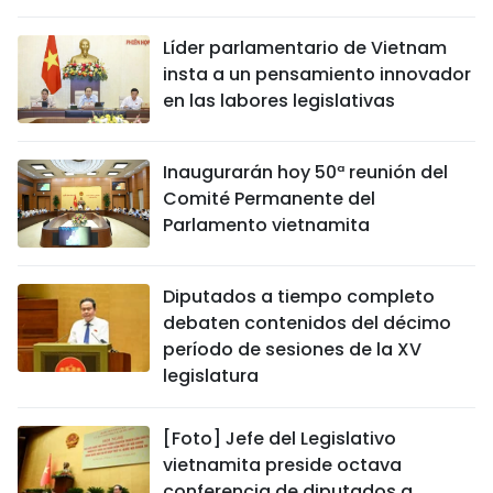
DEPORTES
Líder parlamentario de Vietnam
insta a un pensamiento innovador
VIAJES
en las labores legislativas
PUENTE DE AMISTAD
Inaugurarán hoy 50ª reunión del
HISTORIAS MULTIMEDIA
Comité Permanente del
Parlamento vietnamita
FOTOGRAFÍA
Diputados a tiempo completo
¿QUIÉNES SOMOS?
debaten contenidos del décimo
período de sesiones de la XV
TIẾNG VIỆT
legislatura
ENGLISH
[Foto] Jefe del Legislativo
vietnamita preside octava
中文
conferencia de diputados a