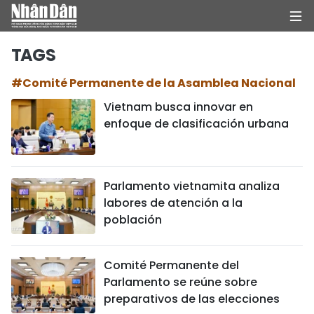
TAGS
#Comité Permanente de la Asamblea Nacional
INICIO
Vietnam busca innovar en
enfoque de clasificación urbana
POLÍTICA
ECONOMÍA
Parlamento vietnamita analiza
SOCIEDAD
labores de atención a la
población
SALUD - MEDIO AMBIENTE
CULTURA - ENTRETENIMIENTO
Comité Permanente del
Parlamento se reúne sobre
INTERNACIONAL
preparativos de las elecciones