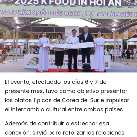
DEPORTES
VIAJES
PUENTE DE AMISTAD
HISTORIAS MULTIMEDIA
FOTOGRAFÍA
El evento, efectuado los días 6 y 7 del
¿QUIÉNES SOMOS?
presente mes, tuvo como objetivo presentar
los platos típicos de Corea del Sur e impulsar
TIẾNG VIỆT
el intercambio cultural entre ambos países.
ENGLISH
Además de contribuir a estrechar esa
中文
conexión, sirvió para reforzar las relaciones