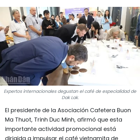
DEPORTES
VIAJES
PUENTE DE AMISTAD
HISTORIAS MULTIMEDIA
FOTOGRAFÍA
¿QUIÉNES SOMOS?
Expertos internacionales degustan el café de especialidad de
Dak Lak.
TIẾNG VIỆT
El presidente de la Asociación Cafetera Buon
ENGLISH
Ma Thuot, Trinh Duc Minh, afirmó que esta
importante actividad promocional está
中文
dirigida a impulsar el café vietnamita de