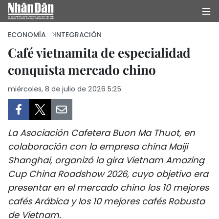
ECONOMÍA
INTEGRACIÓN
Café vietnamita de especialidad
conquista mercado chino
INICIO
miércoles, 8 de julio de 2026 5:25
POLÍTICA
ECONOMÍA
La Asociación Cafetera Buon Ma Thuot, en
SOCIEDAD
colaboración con la empresa china Maiji
Shanghai, organizó la gira Vietnam Amazing
SALUD - MEDIO AMBIENTE
Cup China Roadshow 2026, cuyo objetivo era
CULTURA - ENTRETENIMIENTO
presentar en el mercado chino los 10 mejores
cafés Arábica y los 10 mejores cafés Robusta
INTERNACIONAL
de Vietnam.