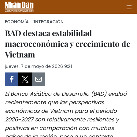
ECONOMÍA
INTEGRACIÓN
BAD destaca estabilidad
macroeconómica y crecimiento de
INICIO
Vietnam
POLÍTICA
jueves, 7 de mayo de 2026 9:21
ECONOMÍA
SOCIEDAD
El Banco Asiático de Desarrollo (BAD) evaluó
SALUD - MEDIO AMBIENTE
recientemente que las perspectivas
económicas de Vietnam para el período
CULTURA - ENTRETENIMIENTO
2026-2027 son relativamente resilientes y
positivas en comparación con muchos
INTERNACIONAL
países de la región, pese a un contexto